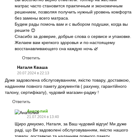
матрас часто становится практичным и экономичным
решением, позволяя получить нужный уровень комфорта
без замены всего матраса.
Будем рады помочь вам и с выбором подушки, когда вы
решите 😊
Спасибо за доверие, добрые слова о сервисе и упаковке.
Желаем вам крепкого здоровья и по-настоящему
восстанавливающего сна каждую ночь 🌿
Ответить
Наталя Кваша
20.07.2024 в 22:13
Дуже задоволена обслуговуванням, якістю товару, доставкою,
наданням повного пакету документів ( рахунку, гарантійного
талону, сертифікату), чудовий магазин-раджу !
Ответить
Анатолий
21.07.2024 в 13:40
Щиро дякуємо, Наталя, за Ваш чудовий відгук! Ми дуже
раді, що Ви задоволені обслуговуванням, якістю нашого
товару, доставкою та наданням повного пакету