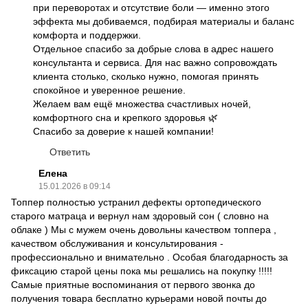
при переворотах и отсутствие боли — именно этого
эффекта мы добиваемся, подбирая материалы и баланс
комфорта и поддержки.
Отдельное спасибо за добрые слова в адрес нашего
консультанта и сервиса. Для нас важно сопровождать
клиента столько, сколько нужно, помогая принять
спокойное и уверенное решение.
Желаем вам ещё множества счастливых ночей,
комфортного сна и крепкого здоровья 🌿
Спасибо за доверие к нашей компании!
Ответить
Елена
15.01.2026 в 09:14
Топпер полностью устранил дефекты ортопедического
старого матраца и вернул нам здоровый сон ( словно на
облаке ) Мы с мужем очень довольны качеством топпера ,
качеством обслуживания и консультирования -
профессионально и внимательно . Особая благодарность за
фиксацию старой цены пока мы решались на покупку !!!!!
Самые приятные воспоминания от первого звонка до
получения товара бесплатно курьерами новой почты до