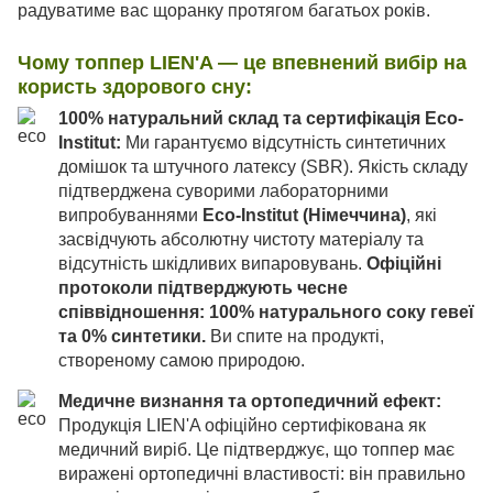
радуватиме вас щоранку протягом багатьох років.
Чому топпер LIEN'A — це впевнений вибір на
користь здорового сну:
100% натуральний склад та сертифікація Eco-
Institut:
Ми гарантуємо відсутність синтетичних
домішок та штучного латексу (SBR). Якість складу
підтверджена суворими лабораторними
випробуваннями
Eco-Institut (Німеччина)
, які
засвідчують абсолютну чистоту матеріалу та
відсутність шкідливих випаровувань.
Офіційні
протоколи підтверджують чесне
співвідношення: 100% натурального соку гевеї
та 0% синтетики.
Ви спите на продукті,
створеному самою природою.
Медичне визнання та ортопедичний ефект:
Продукція LIEN'A офіційно сертифікована як
медичний виріб. Це підтверджує, що топпер має
виражені ортопедичні властивості: він правильно