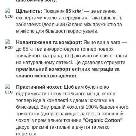
Щільність:
Показник
85 кг/м³
— це визнана
експертами «золота середина». Така щільність
забезпечує ідеальний баланс між пружністю та
м'якістю для більшості користувачів.
Навантаження та комфорт:
Якщо ваша вага —
до 85 кг і ви використовуєте топпер поверх
звичайного матраца, то фактично ви спите тільки
на натуральному латексі. Це дозволяє отримати
преміальний комфорт елітних матраців за
значно менші вкладення
.
Практичний чохол:
Щоб вам було легко
підтримувати гігієну спального місця, кожен
топпер йде в комплекті з двома чохлами на
блискавці. Внутрішній чохол зі 100% бавовняного
трикотажу (джерсі) захищає латекс, а зовнішній
чохол із преміальної тканини
"Organic Cotton"
дарує приємні тактильні відчуття та легко
переться.