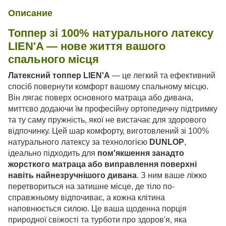
Описание
Топпер зі 100% натурального латексу
LIEN'A — нове життя вашого
спального місця
Латексний топпер LIEN'A
— це легкий та ефективний
спосіб повернути комфорт вашому спальному місцю.
Він лягає поверх основного матраца або дивана,
миттєво додаючи їм професійну ортопедичну підтримку
та ту саму пружність, якої не вистачає для здорового
відпочинку. Цей шар комфорту, виготовлений зі 100%
натурального латексу за технологією
DUNLOP
,
ідеально підходить для
пом'якшення занадто
жорсткого матраца або виправлення поверхні
навіть найнезручнішого дивана
. З ним ваше ліжко
перетвориться на затишне місце, де тіло по-
справжньому відпочиває, а кожна клітина
наповнюється силою. Це ваша щоденна порція
природної свіжості та турботи про здоров'я, яка