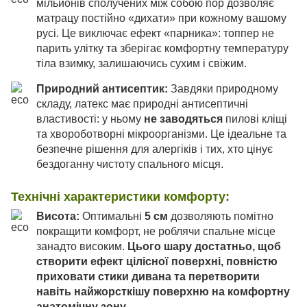
мільйонів сполучених між собою пор дозволяє
матрацу постійно «дихати» при кожному вашому
русі. Це виключає ефект «парника»: топпер не
парить улітку та зберігає комфортну температуру
тіла взимку, залишаючись сухим і свіжим.
Природний антисептик:
Завдяки природному
складу, латекс має природні антисептичні
властивості: у ньому
не заводяться
пилові кліщі
та хвороботворні мікроорганізми. Це ідеальне та
безпечне рішення для алергіків і тих, хто цінує
бездоганну чистоту спального місця.
Технічні характеристики комфорту:
Висота:
Оптимальні
5 см
дозволяють помітно
покращити комфорт, не роблячи спальне місце
занадто високим.
Цього шару достатньо, щоб
створити ефект цілісної поверхні, повністю
приховати стики дивана та перетворити
навіть найжорсткішу поверхню на комфортну
анатомічну зону.