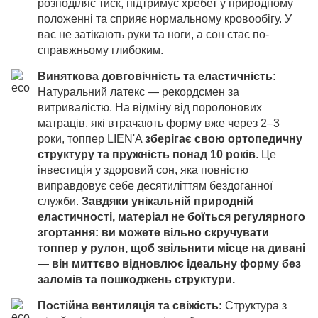
розподіляє тиск, підтримує хребет у природному
положенні та сприяє нормальному кровообігу. У
вас не затікають руки та ноги, а сон стає по-
справжньому глибоким.
Виняткова довговічність та еластичність:
Натуральний латекс — рекордсмен за
витривалістю. На відміну від поролонових
матраців, які втрачають форму вже через 2–3
роки, топпер LIEN'A
зберігає свою ортопедичну
структуру та пружність понад 10 років
. Це
інвестиція у здоровий сон, яка повністю
виправдовує себе десятиліттям бездоганної
служби.
Завдяки унікальній природній
еластичності, матеріал не боїться регулярного
згортання: ви можете вільно скручувати
топпер у рулон, щоб звільнити місце на дивані
— він миттєво відновлює ідеальну форму без
заломів та пошкоджень структури.
Постійна вентиляція та свіжість:
Структура з