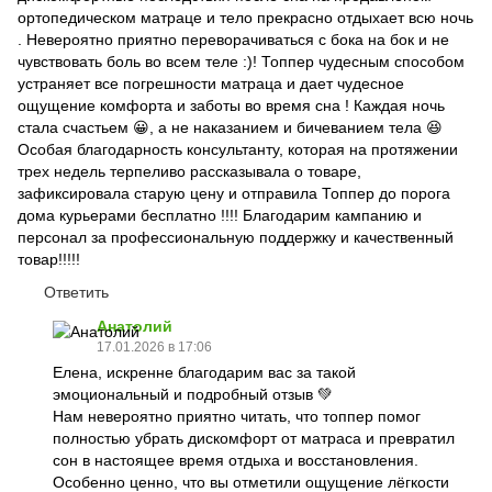
ортопедическом матраце и тело прекрасно отдыхает всю ночь
. Невероятно приятно переворачиваться с бока на бок и не
чувствовать боль во всем теле :)! Топпер чудесным способом
устраняет все погрешности матраца и дает чудесное
ощущение комфорта и заботы во время сна ! Каждая ночь
стала счастьем 😀, а не наказанием и бичеванием тела 😆
Особая благодарность консультанту, которая на протяжении
трех недель терпеливо рассказывала о товаре,
зафиксировала старую цену и отправила Топпер до порога
дома курьерами бесплатно !!!! Благодарим кампанию и
персонал за профессиональную поддержку и качественный
товар!!!!!
Ответить
Анатолий
17.01.2026 в 17:06
Елена, искренне благодарим вас за такой
эмоциональный и подробный отзыв 💚
Нам невероятно приятно читать, что топпер помог
полностью убрать дискомфорт от матраса и превратил
сон в настоящее время отдыха и восстановления.
Особенно ценно, что вы отметили ощущение лёгкости