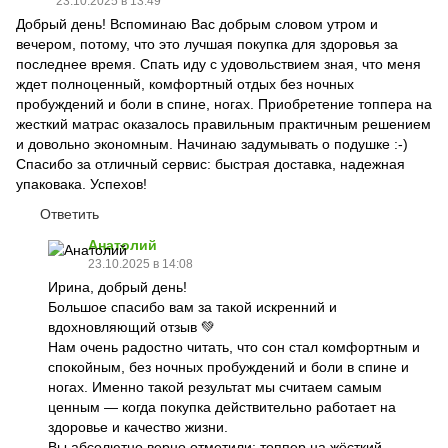
23.10.2025 в 13:49
Добрый день! Вспоминаю Вас добрым словом утром и
вечером, потому, что это лучшая покупка для здоровья за
последнее время. Спать иду с удовольствием зная, что меня
ждет полноценный, комфортный отдых без ночных
пробуждений и боли в спине, ногах. Приобретение топпера на
жесткий матрас оказалось правильным практичным решением
и довольно экономным. Начинаю задумывать о подушке :-)
Спасибо за отличный сервис: быстрая доставка, надежная
упаковака. Успехов!
Ответить
Анатолий
23.10.2025 в 14:08
Ирина, добрый день!
Большое спасибо вам за такой искренний и
вдохновляющий отзыв 💚
Нам очень радостно читать, что сон стал комфортным и
спокойным, без ночных пробуждений и боли в спине и
ногах. Именно такой результат мы считаем самым
ценным — когда покупка действительно работает на
здоровье и качество жизни.
Вы абсолютно верно отметили: топпер на жёсткий