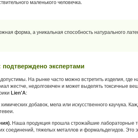
ствительного маленького человечка.
ожная форма, а уникальная способность натурального лат
: подтверждено экспертами
едопустимы. На рынке часто можно встретить изделия, где
ериал жестче, недолговечен и может выделять токсичные в
брики
Lien'A
:
химических добавок, мела или искусственного каучука. Ка
гевеи.
ия).
Наша продукция прошла строжайшие лабораторные те
ких соединений, тяжелых металлов и формальдегидов. Это 