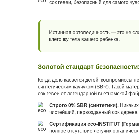
сок гевеи, безопасный для самого чув
Истинная ортопедичность — это не сл
клеточку тела вашего ребенка.
Золотой стандарт безопасности
Когда дело касается детей, компромиссы н
синтетическим каучуком (SBR). Такой мат
сок гевеи от легендарной вьетнамской фа
Строго 0% SBR (синтетики).
Никаких 
чистейший, первозданный сок дерева 
Сертификация eco-INSTITUT (Герман
полное отсутствие летучих органичес