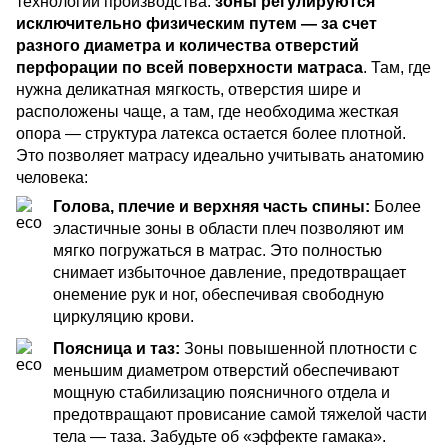
технологии производства:
зоны регулируются
исключительно физическим путем — за счет
разного диаметра и количества отверстий
перфорации по всей поверхности матраса
. Там, где
нужна деликатная мягкость, отверстия шире и
расположены чаще, а там, где необходима жесткая
опора — структура латекса остается более плотной.
Это позволяет матрасу идеально учитывать анатомию
человека:
Голова, плечие и верхняя часть спины:
Более
эластичные зоны в области плеч позволяют им
мягко погружаться в матрас. Это полностью
снимает избыточное давление, предотвращает
онемение рук и ног, обеспечивая свободную
циркуляцию крови.
Поясница и таз:
Зоны повышенной плотности с
меньшим диаметром отверстий обеспечивают
мощную стабилизацию поясничного отдела и
предотвращают провисание самой тяжелой части
тела — таза. Забудьте об «эффекте гамака».