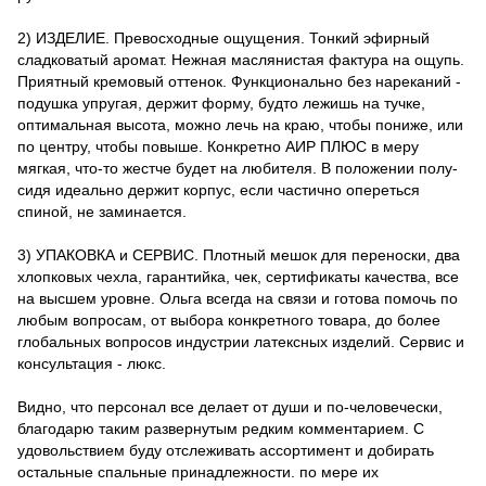
2) ИЗДЕЛИЕ. Превосходные ощущения. Тонкий эфирный
сладковатый аромат. Нежная маслянистая фактура на ощупь.
Приятный кремовый оттенок. Функционально без нареканий -
подушка упругая, держит форму, будто лежишь на тучке,
оптимальная высота, можно лечь на краю, чтобы пониже, или
по центру, чтобы повыше. Конкретно АИР ПЛЮС в меру
мягкая, что-то жестче будет на любителя. В положении полу-
сидя идеально держит корпус, если частично опереться
спиной, не заминается.
3) УПАКОВКА и СЕРВИС. Плотный мешок для переноски, два
хлопковых чехла, гарантийка, чек, сертификаты качества, все
на высшем уровне. Ольга всегда на связи и готова помочь по
любым вопросам, от выбора конкретного товара, до более
глобальных вопросов индустрии латексных изделий. Сервис и
консультация - люкс.
Видно, что персонал все делает от души и по-человечески,
благодарю таким развернутым редким комментарием. С
удовольствием буду отслеживать ассортимент и добирать
остальные спальные принадлежности. по мере их