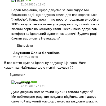
11.04.2026 в 12:46
Баран Маріанна, Щиро дякуємо за ваш відгук! Ми
безмежно раді, що подушка стала для вас справжньою
"любов'ю". Наша мета — не просто продавати вироби зі
100% натурального латексу, а дарувати здоровий сон та
якісний сервіс на кожному етапі. Нехай вона дарує вам
комфорт та ідеальний відпочинок щоночі. Будемо раді
бачити вас знову в Hevea.ua 🌿
Відповісти
Арутюнян Олена Євгеніївна
26.11.2025 в 10:30
Я все життя шукала ідеальну подушку. Це вона. Наче
хмаринка. Найкраще що є у світі подушок 😍
Відповісти
Анатолий
26.11.2025 в 11:11
Дуже дякуємо Вам за такий щирий і теплий відгук! 💛
Ми неймовірно раді, що подушка підійшла вам і дарує
саме той відчутний комфорт, якого ви так довго шукали.