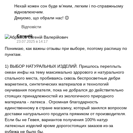
Нехай кожен сон буде м’яким, легким і по-справжньому
відновлюючим.
Дякуємо, що обрали нас! 😊
Відповісти
Євгеній
23.07.2025 в 14:17
Понимаю, как важны отзывы при выборе, поэтому распишу по
пунктам.
1) ВЫБОР НАТУРАЛЬНЫХ ИЗДЕЛИЙ. Пришлось переплыть
океан инфы на тему максимально здорового и натурального
спального места, пробиваясь сквозь беспросветные дебри
маркетинга, синтетических материалов и технологий
окучивания покупателя, пока не добрался до действительно
стоящих принадлежностей из экологичного природного
материала - латекса . Огромная благодарность
единственному в стране магазину, который занялся вопросом
доставки натурального продукта прямиком от производителя.
Если бы не Гевея, вариантов получения 100% натур
латексных изделий кроме дорогостоящих заказов из-за
рубежа не было бы.