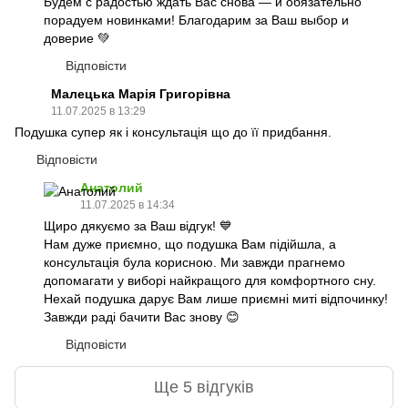
Будем с радостью ждать Вас снова — и обязательно
порадуем новинками! Благодарим за Ваш выбор и
доверие 💚
Відповісти
Малецька Марія Григорівна
11.07.2025 в 13:29
Подушка супер як і консультація що до її придбання.
Відповісти
Анатолий
11.07.2025 в 14:34
Щиро дякуємо за Ваш відгук! 💙
Нам дуже приємно, що подушка Вам підійшла, а
консультація була корисною. Ми завжди прагнемо
допомагати у виборі найкращого для комфортного сну.
Нехай подушка дарує Вам лише приємні миті відпочинку!
Завжди раді бачити Вас знову 😊
Відповісти
Ще 5 відгуків