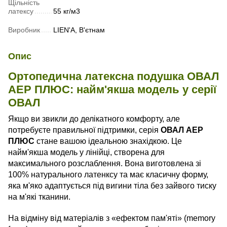
Щільність
латексу
55 кг/м3
Виробник
LIEN'A, В'єтнам
Опис
Ортопедична латексна подушка ОВАЛ
АЕР ПЛЮС: найм'якша модель у серії
ОВАЛ
Якщо ви звикли до делікатного комфорту, але
потребуєте правильної підтримки, серія
ОВАЛ АЕР
ПЛЮС
стане вашою ідеальною знахідкою. Це
найм'якша модель у лінійці, створена для
максимального розслаблення. Вона виготовлена зі
100% натурального латенксу та має класичну форму,
яка м'яко адаптується під вигини тіла без зайвого тиску
на м'які тканини.
На відміну від матеріалів з «ефектом пам'яті» (memory