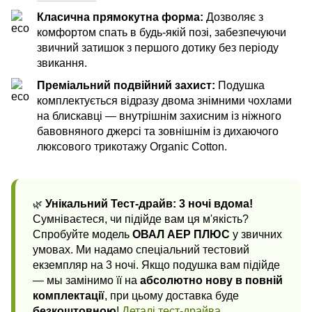
Класична прямокутна форма:
Дозволяє з
комфортом спать в будь-якій позі, забезпечуючи
звичний затишок з першого дотику без періоду
звикання.
Преміальний подвійний захист:
Подушка
комплектується відразу двома знімними чохлами
на блискавці — внутрішнім захисним із ніжного
бавовняного джерсі та зовнішнім із дихаючого
люксового трикотажу Organic Cotton.
Унікальний Тест-драйв: 3 ночі вдома!
🌿
Сумніваєтеся, чи підійде вам ця м'якість?
Спробуйте модель
ОВАЛ АЕР ПЛЮС
у звичних
умовах. Ми надамо спеціальний тестовий
екземпляр на 3 ночі. Якщо подушка вам підійде
— мы замінимо її на
абсолютно нову в повній
комплектації
, при цьому доставка буде
безкоштовною
!
Деталі тест-драйва
.