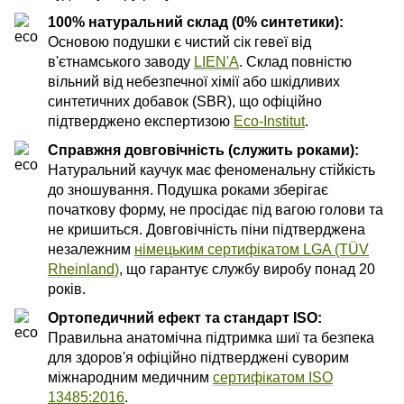
100% натуральний склад (0% синтетики):
Основою подушки є чистий сік гевеї від
в'єтнамського заводу
LIEN'A
. Склад повністю
вільний від небезпечної хімії або шкідливих
синтетичних добавок (SBR), що офіційно
підтверджено експертизою
Eco-Institut
.
Справжня довговічність (служить роками):
Натуральний каучук має феноменальну стійкість
до зношування. Подушка роками зберігає
початкову форму, не просідає під вагою голови та
не кришиться. Довговічність піни підтверджена
незалежним
німецьким сертифікатом LGA (TÜV
Rheinland)
, що гарантує службу виробу понад 20
років.
Ортопедичний ефект та стандарт ISO:
Правильна анатомічна підтримка шиї та безпека
для здоров'я офіційно підтверджені суворим
міжнародним медичним
сертифікатом ISO
13485:2016
.