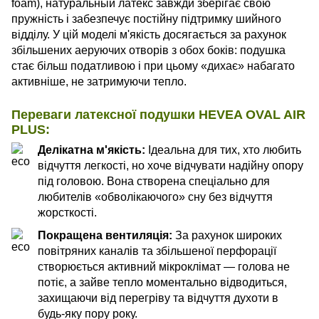
foam), натуральный латекс завжди зберігає свою
пружність і забезпечує постійну підтримку шийного
відділу. У цій моделі м'якість досягається за рахунок
збільшених аеруючих отворів з обох боків: подушка
стає більш податливою і при цьому «дихає» набагато
активніше, не затримуючи тепло.
Переваги латексної подушки HEVEA OVAL AIR
PLUS:
Делікатна м'якість:
Ідеальна для тих, хто любить
відчуття легкості, но хоче відчувати надійну опору
під головою. Вона створена спеціально для
любителів «обволікаючого» сну без відчуття
жорсткості.
Покращена вентиляція:
За рахунок широких
повітряних каналів та збільшеної перфорації
створюється активний мікроклімат — голова не
потіє, а зайве тепло моментально відводиться,
захищаючи від перегріву та відчуття духоти в
будь-яку пору року.