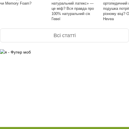
чи Memory Foam?
натуральний латекс» —
ортопедичний 
це міф? Вся правда про
подушка потріб
100% натуральний сік
різному віці? 
Гевеї
Hevea
Всі статті