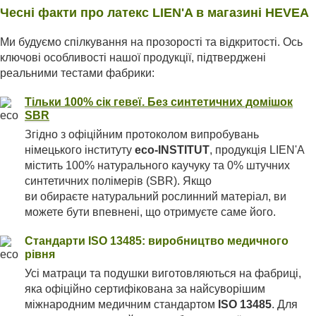
Чесні факти про латекс LIEN'A в магазині HEVEA
Ми будуємо спілкування на прозорості та відкритості. Ось
ключові особливості нашої продукції, підтверджені
реальними тестами фабрики:
Тільки 100% сік гевеї. Без синтетичних домішок
SBR
Згідно з офіційним протоколом випробувань
німецького інституту
eco-INSTITUT
, продукція LIEN'A
містить 100% натурального каучуку та 0% штучних
синтетичних полімерів (SBR). Якщо
ви обираєте натуральний рослинний матеріал, ви
можете бути впевнені, що отримуєте саме його.
Стандарти ISO 13485: виробництво медичного
рівня
Усі матраци та подушки виготовляються на фабриці,
яка офіційно сертифікована за найсуворішим
міжнародним медичним стандартом
ISO 13485
. Для