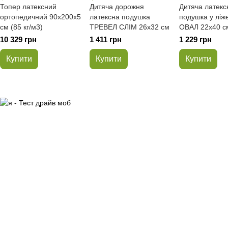
Топер латексний
Дитяча дорожня
Дитяча латекс
ортопедичний 90x200x5
латексна подушка
подушка у ліж
см (85 кг/м3)
ТРЕВЕЛ СЛІМ 26x32 см
ОВАЛ 22x40 см
роки)
10 329 грн
1 411 грн
1 229 грн
Купити
Купити
Купити