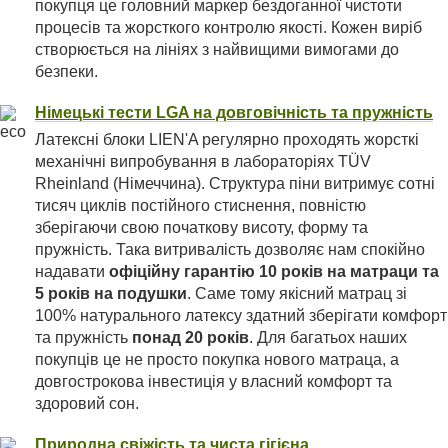
покупця це головний маркер бездоганної чистоти
процесів та жорсткого контролю якості. Кожен виріб
створюється на лініях з найвищими вимогами до
безпеки.
Німецькі тести LGA на довговічність та пружність
Латексні блоки LIEN'A регулярно проходять жорсткі
механічні випробування в лабораторіях TÜV
Rheinland (Німеччина). Структура піни витримує сотні
тисяч циклів постійного стиснення, повністю
зберігаючи свою початкову висоту, форму та
пружність. Така витривалість дозволяє нам спокійно
надавати
офіційну гарантію 10 років на матраци та
5 років на подушки
. Саме тому якісний матрац зі
100% натурального латексу здатний зберігати комфорт
та пружність
понад 20 років
. Для багатьох наших
покупців це не просто покупка нового матраца, а
довгострокова інвестиція у власний комфорт та
здоровий сон.
Природна свіжість та чиста гігієна