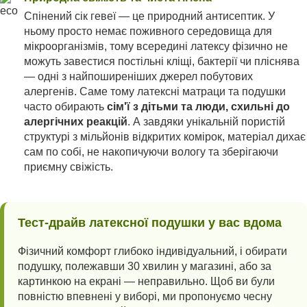
Спінений сік гевеї — це природний антисептик. У
ньому просто немає поживного середовища для
мікроорганізмів, тому всередині латексу фізично не
можуть завестися постільні кліщі, бактерії чи пліснява
— одні з найпоширеніших джерел побутових
алергенів. Саме тому латексні матраци та подушки
часто обирають
сім'ї з дітьми та люди, схильні до
алергічних реакцій
. А завдяки унікальній пористій
структурі з мільйонів відкритих комірок, матеріал дихає
сам по собі, не накопичуючи вологу та зберігаючи
приємну свіжість.
Тест-драйв латексної подушки у вас вдома
Фізичний комфорт глибоко індивідуальний, і обирати
подушку, полежавши 30 хвилин у магазині, або за
картинкою на екрані — неправильно. Щоб ви були
повністю впевнені у виборі, ми пропонуємо чесну