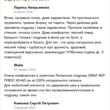
Лариса Аверьянова
9 липня 2026
Вітаю, купувала топер, дуже задоволена. Не прогинається,
пружинить, тримає форму, не парить. Через декілька днів
замовила подушку і також задоволена. Пропали проблеми зі
спиною, почала спати. Дуже комфортно, якісний товар.
Кращого топера і подушки в мене ще не було, а
перепробувала я багато. Для тих , хто цінує натуральні речі,
якісний товар і турбується про зручність, здоровий,
повноцінний відпочинок- рекомендую ‼️‼️‼️Велика подяка 🙏. З
повагою)))
Майя
30 червня 2026
Очень комфортная и приятная Латексная подушка ОВАЛ АЕР
ПЛЮС 40×60 см из 100% натурального латекса.
Для любителей мягкости, но удержания шеи в правильном
положении во время сна без проваливания/утопания в
подушку, самое оно.
Камєнєв Сергій Петрович
3 вересня 2025