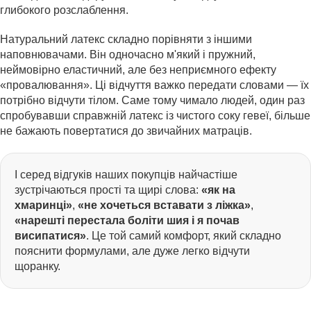
глибокого розслаблення.
Натуральний латекс складно порівняти з іншими
наповнювачами. Він одночасно м'який і пружний,
неймовірно еластичний, але без неприємного ефекту
«провалювання». Ці відчуття важко передати словами — їх
потрібно відчути тілом. Саме тому чимало людей, один раз
спробувавши справжній латекс із чистого соку гевеї, більше
не бажають повертатися до звичайних матраців.
І серед відгуків наших покупців найчастіше
зустрічаються прості та щирі слова:
«як на
хмаринці»
,
«не хочеться вставати з ліжка»
,
«нарешті перестала боліти шия і я почав
висипатися»
. Це той самий комфорт, який складно
пояснити формулами, але дуже легко відчути
щоранку.