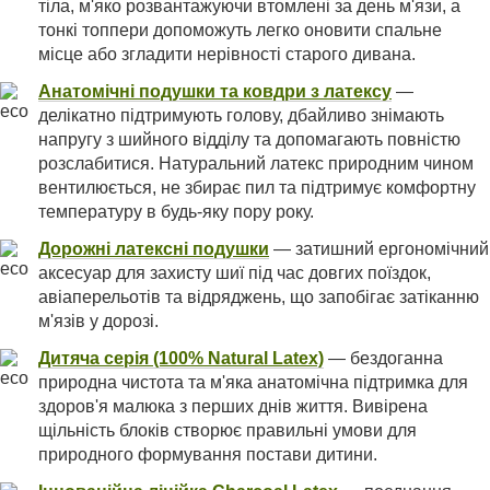
тіла, м'яко розвантажуючи втомлені за день м'язи, а
тонкі топпери допоможуть легко оновити спальне
місце або згладити нерівності старого дивана.
Анатомічні подушки та ковдри з латексу
—
делікатно підтримують голову, дбайливо знімають
напругу з шийного відділу та допомагають повністю
розслабитися. Натуральний латекс природним чином
вентилюється, не збирає пил та підтримує комфортну
температуру в будь-яку пору року.
Дорожні латексні подушки
— затишний ергономічний
аксесуар для захисту шиї під час довгих поїздок,
авіаперельотів та відряджень, що запобігає затіканню
м'язів у дорозі.
Дитяча серія (100% Natural Latex)
— бездоганна
природна чистота та м'яка анатомічна підтримка для
здоров'я малюка з перших днів життя. Вивірена
щільність блоків створює правильні умови для
природного формування постави дитини.