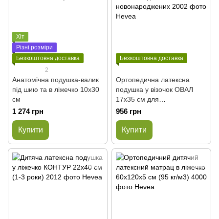
Хіт
Різні розміри
Безкоштовна доставка
Безкоштовна доставка
2
Анатомічна подушка-валик
Ортопедична латексна
під шию та в ліжечко 10x30
подушка у візочок ОВАЛ
см
17x35 см для
новонароджених
1 274 грн
956 грн
Купити
Купити