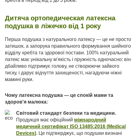
хребта в період від 1 до 3 років.
Дитяча ортопедическая латексна
подушка в ліжечко від 1 року
Перша подушка з натурального латексу — це не просто
затишок, а запорука правильного формування шийного
відділу хребта та здорової постави. 100% натуральний
латекс має унікальну м'якість і пружність одночасно: він
дбайливо підтримує голову, не створюючи зайвого
тиску, і дарує відчуття захищеності, нагадуючи ніжні
мамині руки.
Чому латексна подушка — це спокій мами та
здоров'я малюка:
Світовий стандарт безпеки та медицини.
Продукція має офіційний
міжнародний
медичний сертифікат ISO 13485:2016 (Medical
Devices)
. Це підтверджує, що подушки визнані