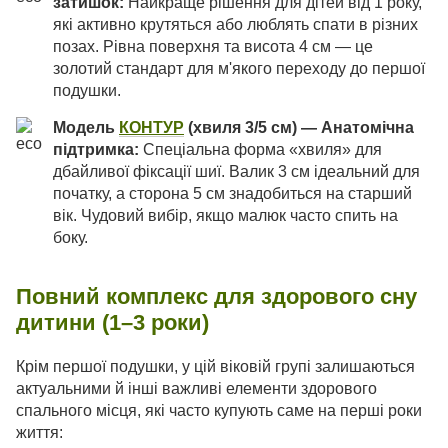
затишок:
Найкраще рішення для дітей від 1 року,
які активно крутяться або люблять спати в різних
позах. Рівна поверхня та висота 4 см — це
золотий стандарт для м'якого переходу до першої
подушки.
Модель
КОНТУР
(хвиля 3/5 см) — Анатомічна
підтримка:
Спеціальна форма «хвиля» для
дбайливої фіксації шиї. Валик 3 см ідеальний для
початку, а сторона 5 см знадобиться на старший
вік. Чудовий вибір, якщо малюк часто спить на
боку.
Повний комплекс для здорового сну
дитини (1–3 роки)
Крім першої подушки, у цій віковій групі залишаються
актуальними й інші важливі елементи здорового
спального місця, які часто купують саме на перші роки
життя: