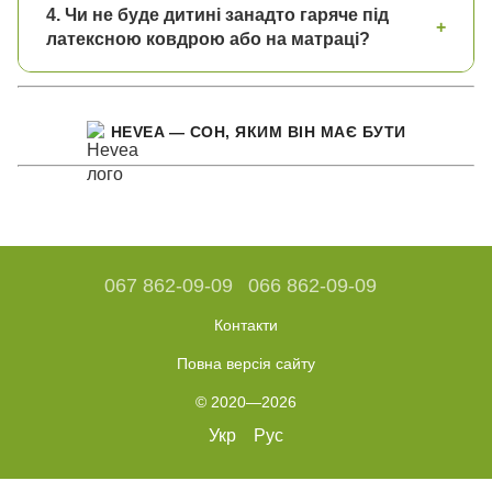
4. Чи не буде дитині занадто гаряче під
+
латексною ковдрою або на матраці?
HEVEA — СОН, ЯКИМ ВІН МАЄ БУТИ
067 862-09-09
066 862-09-09
Контакти
Повна версія сайту
© 2020—2026
Укр
Рус