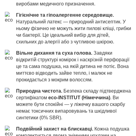
виробами медичного призначення.
Гігієнічне та гіпоалергенне середовище.
Натуральний латекс — природний антисептик. У
ньому фізично не можуть жити пилові кліщі, грибки
чи бактерії. Це ідеальний вибір для дітей,
схильних до алергії або з чутливою шкірою.
Вільне дихання та суха голова.
Завдяки
відкритій структурі комірок і наскрізній перфорації
це та сама подушка, на якій дитина не потіє. Вона
миттєво відводить зайве тепло, і малюк не
прокидається з мокрим волоссям.
Природна чистота.
Безпека складу підтверджена
сертифікатом
eco-INSTITUT (Німеччина)
. Ви
можете бути спокійні — у ліжечку вашого скарбу
немає токсичних випаровувань та шкідливої
синтетики (0% SBR).
Подвійний захист на блискавці.
Кожна подушка
комплектується двома знімними чохлами на