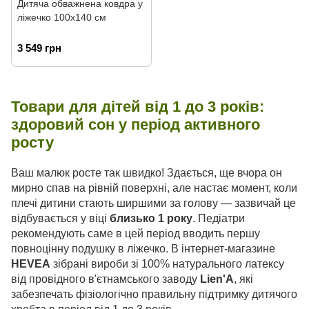
Дитяча обважнена ковдра у
ліжечко 100x140 см
3 549 грн
Товари для дітей від 1 до 3 років:
здоровий сон у період активного
росту
Ваш малюк росте так швидко! Здається, ще вчора он
мирно спав на рівній поверхні, але настає момент, коли
плечі дитини стають ширшими за голову — зазвичай це
відбувається у віці
близько 1 року
. Педіатри
рекомендують саме в цей період вводить першу
повноцінну подушку в ліжечко. В інтернет-магазине
HEVEA
зібрані вироби зі 100% натурального латексу
від провідного в'єтнамського заводу
Lien'A
, які
забезпечать фізіологічно правильну підтримку дитячого