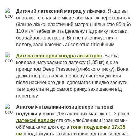
Дитячий латексний матрац у ліжечко.
Якщо вы
оновлюєте спальне місце або малюк переходить у
більше ліжко, еластичний матрац щільністю 95 або
110 кг/м³ забезпечить ідеальну підтримку постави
без зайвої жорсткості. Він не накопичує пил і
вологу, залишаючись абсолютно гігієнічним.
Дитяча сенсорна ковдра антистрес
.
Важка
ковдра з натурального латексу (1,35 кг) діє за
принципом Deep Pressure (глибокого тиску). Вона
делікатно розслабляє нервову систему дитини
після насиченого дня, допомагає швидко заснути
та міцно спати до самого ранку, захищаючи від
перегріву.
Анатомічні валики-позиціонери та тонкі
подушки у візок.
Для активних малюків 1–3 років
латексні валики
стають улюбленими іграшками-
обіймашками для сну, а
тонкі подушечки 17х35
см
продовжують захищати шию від тряски під час