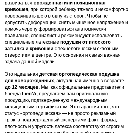
развиваться
врожденная или позиционная
кривошея
, при которой ребенку тяжело и некомфортно
поворачивать шею в одну из сторон. Чтобы не
допустить деформации, снять мышечное напряжение и
помочь черепу формироваться анатомически
правильно, специалисты рекомендуют использовать
специальные латексные
подушки от плоского
затылка и кривошеи
с технологическим сквозным
отверстием в центре. Это основная и самая важная
задача данной модели.
Это идеальная
детская ортопедическая подушка
для новорожденных
, актуальная именно в возрасте
до 12 месяцев
. Мы, как официальные представители
бренда
Lien'A
, предлагаем вам оригинальную
продукцию, подтвержденную международным
медицинским сертификатом. Это гарантия того, что
статус «ортопедическая» — не просто рекламный
трюк, а подтвержденный экспертами факт: форма,
плотность и упругость латекса соответствуют строгим
мировым стандартам для безопасной поддержки,