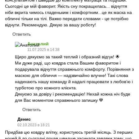
Сьогодні це мій фаворит. Якість сну покращилась... відчуття
ніби вкрита чимось гладеньким і комфортним...це як маска на
обличчі тільки на тілі. Важко передати словами - це потрібно
відчути. Рекомендую. Дякую за вашу роботу!
Ответить
Анатолий
11.07.2025 в 14:38
Щиро дякуємо за такий теплий і образний відгук! 🌟
Ми дуже раді, що ковдра стала Вашим фаворитом і
подарувала відчуття справжнього комфорту. Порівняння з
маскою для обличчя — надзвичайно влучне! Такі слова
надихають нашу команду й надалі працювати з любов’ю і
турботою про кожного клієнта.
Дякуємо за довіру і рекомендацію! Нехай кожна ніч буде
для Вас моментом справжнього затишку 💙
Ответить
Денис
02.10.2023 в 18:21
Придбав цю ковдру влітку, користуюсь третій місяць. З перших
ночей й до сьогодні почав швидше засинати завдяки тому, що