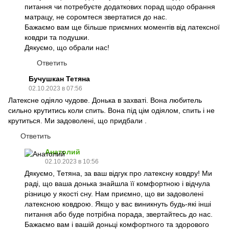
питання чи потребуєте додаткових порад щодо обрання
матрацу, не соромтеся звертатися до нас.
Бажаємо вам ще більше приємних моментів від латексної
ковдри та подушки.
Дякуємо, що обрали нас!
Ответить
Бучушкан Тетяна
02.10.2023 в 07:56
Латексне одіяло чудове. Донька в захваті. Вона любитель
сильно крутитись коли спить. Вона під цім одіялом, спить і не
крутиться. Ми задоволені, що придбали .
Ответить
Анатолий
02.10.2023 в 10:56
Дякуємо, Тетяна, за ваш відгук про латексну ковдру! Ми
раді, що ваша донька знайшла її комфортною і відчула
різницю у якості сну. Нам приємно, що ви задоволені
латексною ковдрою. Якщо у вас виникнуть будь-які інші
питання або буде потрібна порада, звертайтесь до нас.
Бажаємо вам і вашій доньці комфортного та здорового