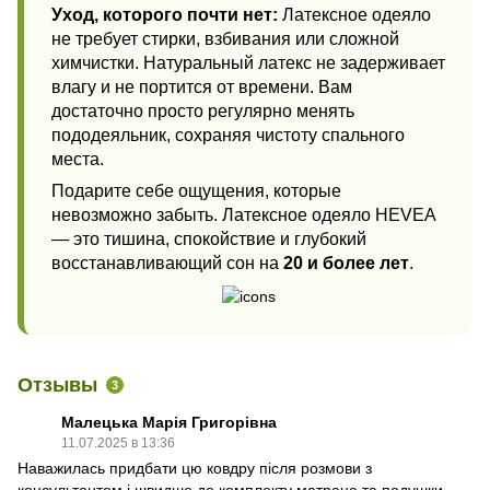
Уход, которого почти нет:
Латексное одеяло
не требует стирки, взбивания или сложной
химчистки. Натуральный латекс не задерживает
влагу и не портится от времени. Вам
достаточно просто регулярно менять
пододеяльник, сохраняя чистоту спального
места.
Подарите себе ощущения, которые
невозможно забыть. Латексное одеяло HEVEA
— это тишина, спокойствие и глубокий
восстанавливающий сон на
20 и более лет
.
Отзывы
3
Малецька Марія Григорівна
11.07.2025 в 13:36
Наважилась придбати цю ковдру після розмови з
консультантом і швидше до комплекту матраца та подушки.