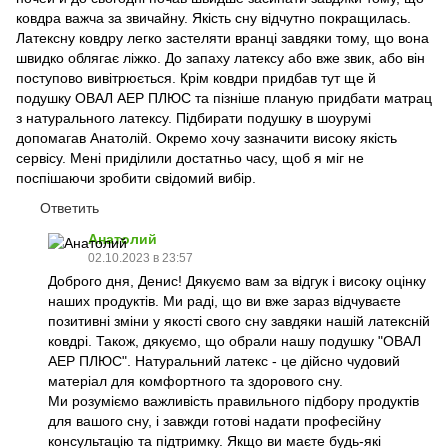
ковдра важча за звичайну. Якість сну відчутно покращилась.
Латексну ковдру легко застеляти вранці завдяки тому, що вона
швидко облягає ліжко. До запаху латексу або вже звик, або він
поступово вивітрюється. Крім ковдри придбав тут ще й
подушку ОВАЛ АЕР ПЛЮС та пізніше планую придбати матрац
з натурального латексу. Підбирати подушку в шоурумі
допомагав Анатолій. Окремо хочу зазначити високу якість
сервісу. Мені приділили достатньо часу, щоб я міг не
поспішаючи зробити свідомий вибір.
Ответить
Анатолий
02.10.2023 в 23:57
Доброго дня, Денис! Дякуємо вам за відгук і високу оцінку
наших продуктів. Ми раді, що ви вже зараз відчуваєте
позитивні зміни у якості свого сну завдяки нашій латексній
ковдрі. Також, дякуємо, що обрали нашу подушку "ОВАЛ
АЕР ПЛЮС". Натуральний латекс - це дійсно чудовий
матеріал для комфортного та здорового сну.
Ми розуміємо важливість правильного підбору продуктів
для вашого сну, і завжди готові надати професійну
консультацію та підтримку. Якщо ви маєте будь-які