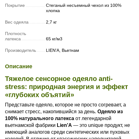
Покрытие
Стеганый несъемный чехол из 100%
хлопка
Вес одеяла
2,7 кг
Плотность
латекса
65 кг/м3
Производитель
LIEN'A, Вьетнам
Описание
Тяжелое сенсорное одеяло anti-
stress
: природная энергия и эффект
«глубоких объятий»
Представьте одеяло, которое не просто согревает, а
снимает стресс, накопившийся за день.
Одеяло из
100% натурального латекса
от легендарной
вьетнамской фабрики
Lien'A
— это unique продукт, не
имеющий аналогов среди синтетических или пуховых
изделий. В отличие от классических наполнителей,