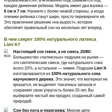
«проваливается», а мгновенно подстраивается под
каждое движение ребенка. Модель имеет два валика —
6 см и 7 см
. Начните с более низкой стороны, а когда
плечики ребенка станут шире, просто переверните её.
Это практичное решение «на вырост», которое
обеспечит правильный сон на несколько лет вперед.
В чем секрет 100% натурального латекса
Lien'A?
Настоящий сок гевеи, а не смесь 20/80:
Большинство «латексных» подушек на рынке —
это синтетические смеси, где натурального сока
всего 20%, а остальное — химия. Подушки
Lien'A
изготавливаются из
100% натурального сока
каучукового дерева
. Это значит, что материал не
крошится, не выделяет токсичных запахов и
сохраняет свою упругость более 20 лет. Вы
выбираете чистый эко-продукт, созданный самой
природой.
Сон без пота и перегрева:
Многие дети