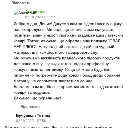
Відповісти
Анатолий
02.10.2023 в 23:57
Доброго дня, Денис! Дякуємо вам за відгук і високу оцінку
наших продуктів. Ми раді, що ви вже зараз відчуваєте
позитивні зміни у якості свого сну завдяки нашій латексній
ковдрі. Також, дякуємо, що обрали нашу подушку "ОВАЛ
АЕР ПЛЮС". Натуральний латекс - це дійсно чудовий
матеріал для комфортного та здорового сну.
Ми розуміємо важливість правильного підбору продуктів
для вашого сну, і завжди готові надати професійну
консультацію та підтримку. Якщо ви маєте будь-які
питання чи потребуєте додаткових порад щодо обрання
матрацу, не соромтеся звертатися до нас.
Бажаємо вам ще більше приємних моментів від латексної
ковдри та подушки.
Дякуємо, що обрали нас!
Відповісти
Бучушкан Тетяна
02.10.2023 в 07:56
Латексне одіяло чудове. Донька в захваті. Вона любитель