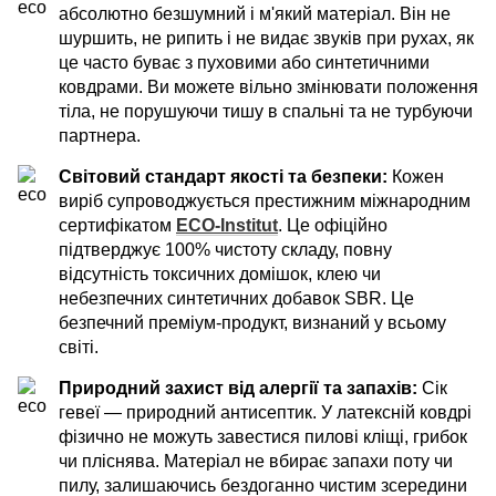
абсолютно безшумний і м'який матеріал. Він не
шуршить, не рипить і не видає звуків при рухах, як
це часто буває з пуховими або синтетичними
ковдрами. Ви можете вільно змінювати положення
тіла, не порушуючи тишу в спальні та не турбуючи
партнера.
Світовий стандарт якості та безпеки:
Кожен
виріб супроводжується престижним міжнародним
сертифікатом
ECO-Institut
. Це офіційно
підтверджує 100% чистоту складу, повну
відсутність токсичних домішок, клею чи
небезпечних синтетичних добавок SBR. Це
безпечний преміум-продукт, визнаний у всьому
світі.
Природний захист від алергії та запахів:
Сік
гевеї — природний антисептик. У латексній ковдрі
фізично не можуть завестися пилові кліщі, грибок
чи пліснява. Матеріал не вбирає запахи поту чи
пилу, залишаючись бездоганно чистим зсередини