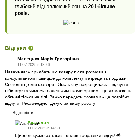
глибокий відновлюючий сон на
20 і більше
років
.
Відгуки
3
Малецька Марія Григорівна
11.07.2025 в 13:36
Наважилась придбати цю ковдру після розмови з
консультантом і швидше до комплекту матраца та подушки.
Сьогодні це мій фаворит. Якість сну покращилась... відчуття
ніби вкрита чимось гладеньким і комфортним...це як маска на
обличчі тільки на тілі. Важко передати словами - це потрібно
відчути. Рекомендую. Дякую за вашу роботу!
Відповісти
Анатолий
11.07.2025 в 14:38
Щиро дякуємо за такий теплий і образний відгук! 🌟