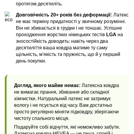
протягом десятиліть.
Довговічність 20+ років без деформації:
Латекс
не має терміну придатності у звичному розумінні.
Він не збивається в грудки і не тоншає. Успішне
проходження жорстких німецьких тестів
LGA
на
зносостійкість доводить: навіть через два
десятиліття ваша ковдра матиме ту саму
щільність, м'якість та пружність, що й у перший
день покупки.
Догляд, якого майже немає:
Латексна ковдра
не вимагає прання, збивання або складної
хімчистки. Натуральний латекс не затримує
вологу і не псується від часу. Вам достатньо
просто регулярно міняти підковдру, зберігаючи
чистоту спального місця.
Подаруйте собі відчуття, які неможливо забути.
Латексна ковдра HEVEA — це тиша, спокій і