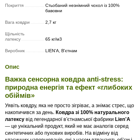
Покриття
Стьобаний незнімний чохол із 100%
бавовни
Вага ковдри
2,7 кг
Щільність
латексу
65 кг/м3
Виробник
LIEN'A, В'єтнам
Опис
Важка сенсорна ковдра anti-stress:
природна енергія та ефект «глибоких
обіймів»
Уявіть ковдру, яка не просто зігріває, а знімає стрес, що
накопичився за день.
Ковдра зі 100% натурального
латексу
від легендарної в'єтнамської фабрики
Lien'A
— це унікальний продукт, який не має аналогів серед
синтетичних або пухових виробів. На відміну від
класичних наповнювачів, які з часом втрачають об'єм і