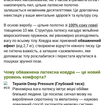
накопичують пил, цільне латексне полотно
залишається незмінним десятиліттями. Це довговічна
інвестиція у ваше ментальне здоров'я та культуру сну.
В основі виробу — цільне полотно зі
100% соку гевеї
товщиною 10 мм. Структура латексу нагадує мільйони
мікроскопічних пружинок, які рівномірно розподіляють
вагу по всьому тілу. Ковдра має приємний
обважнений
ефект
(від 2,7 кг), створюючи відчуття ніжного тиску. Це
не гнітюча важкість, а затишне «заземлення», яке
допомагає тілу розслабитися і перестати крутитися в
пошуках зручної пози.
Чому обважнена латексна ковдра — це новий
уровень комфорта?
Терапія Deep Pressure (Глубокий тиск):
Рівномірна вага латексу імітує міцні обійми
близької людини. Це посилає сигнал мозку на
вироблення серотоніну та мелатоніну — науково
доведений спосіб заспокоїти нервову систему