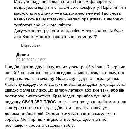
Ми дуже раді, що ковдра стала Вашим фаворитом і
подарувала відчуття справжнього комфорту. Порівняння з
маскою для обличчя — надзвичайно влучне! Такі слова
надихають нашу команду й надалі працювати з любов’ю і
турботою про кожного клієнта.
Дякуємо за довіру і рекомендацію! Нехай кожна ніч буде
для Вас моментом справжнього затишку 💙
Відповісти
Денис
02.10.2023 в 18:21
Придбав цю ковдру влітку, користуюсь третій місяць. З перших
ночей й до сьогодні почав швидше засинати завдяки тому, що
ковдра важча за звичайну. Якість сну відчутно покращилась.
Латексну ковдру легко застеляти вранці завдяки тому, що вона
швидко облягає ліжко. До запаху латексу або вже звик, або він
поступово вивітрюється. Крім ковдри придбав тут ще й
подушку ОВАЛ АЕР ПЛЮС та пізніше планую придбати матрац
з натурального латексу. Підбирати подушку в шоурумі
допомагав Анатолій. Окремо хочу зазначити високу якість
сервісу. Мені приділили достатньо часу, щоб я міг не
поспішаючи зробити свідомий вибір.