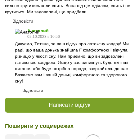
сильно крутитись коли спить. Вона під цім одіялом, спить і не
крутиться. Ми задоволені, що придбали .
Відповісти
Анатолий
02.10.2023 в 10:56
Дякуємо, Тетяна, за ваш відгук про латексну ковдру! Ми
раді, що ваша донька знайшла її комфортною і відчула
різницю у якості сну. Нам приємно, що ви задоволені
латексною ковдрою. Якщо у вас виникнуть будь-які інші
питання або буде потрібна порада, звертайтесь до нас.
Бажаємо вам і вашій доньці комфортного та здорового
сну!
Відповісти
Написати відгук
Поширити у соцмережах